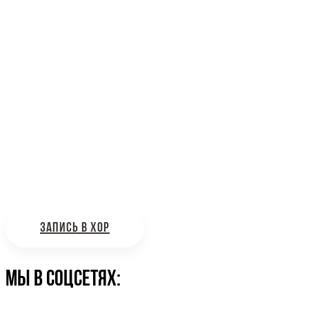
Наш адрес: г. Москва, ул. Петровка, 23/10 с21
Информационная поддержка
Интересующие вас вопросы можно отправлять на
почту:
bdhinfo@mail.ru
ЗАПИСЬ В ХОР
Мы в соцсетях: