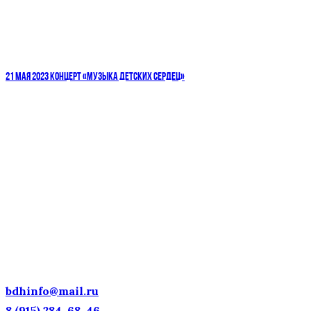
21 МАЯ 2023 КОНЦЕРТ «МУЗЫКА ДЕТСКИХ СЕРДЕЦ»
ДЕТСКИЕ ГОЛОСА — НАЦИОНАЛЬНОЕ
ДОСТОЯНИЕ РОССИИ!
bdhinfo@mail.ru
8 (915) 284-68-46