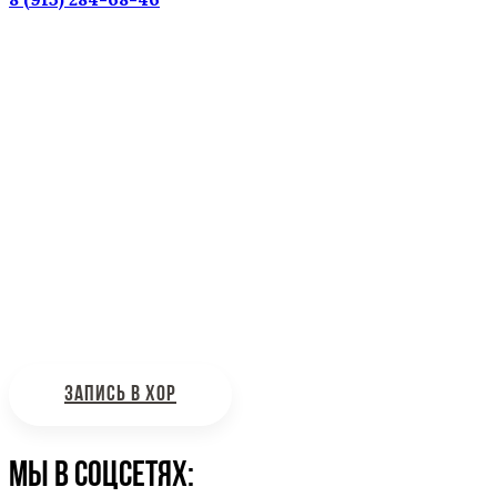
Наш адрес: г. Москва, ул. Петровка, 23/10 с21
Информационная поддержка
Интересующие вас вопросы можно отправлять на
почту:
bdhinfo@mail.ru
ЗАПИСЬ В ХОР
Мы в соцсетях: