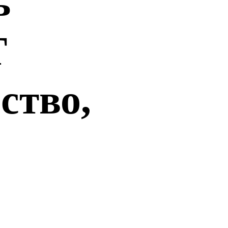
ь
Т
тво,