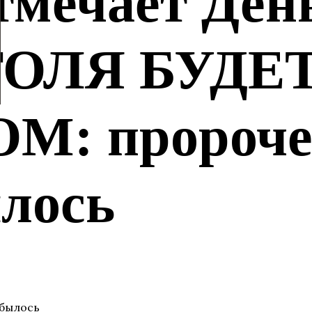
тмечает Ден
 ТОЛЯ БУДЕ
: пророчес
ылось
сбылось