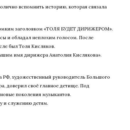
мволично вспомнить историю, которая связала
с громким заголовком «ТОЛЯ БУДЕТ ДИРИЖЕРОМ».
есы и обладал неплохим голосом. После
сле был Толя Кисляков.
слышим имя дирижера Анатолия Кислякова».
а РФ, художественный руководитель Большого
ра, доверил своё главное детище. Под
 новые поколения музыкантов.
ву и служению детям.