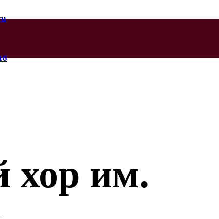
ru
46
 хор им.