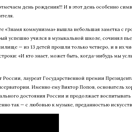
 отмечаем день рождения!!! И в этот день особенно си
ителя.
газете «Знамя коммунизма» вышла небольшая заметка 
рый успешно учился в музыкальной школе, сочинял пь
лище — из 13 детей прошли только четверо, и в их чи
строки: «И кто знает, может быть, когда-нибудь мы у
т России, лауреат Государственной премии Президент
онсерватории. Именно ему Виктор Попов, основатель хо
нального достояния России и продолжает воспитывать
енно так — с любовью к музыке, преданностью искусст