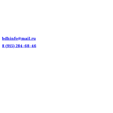
ДЕТСКИЕ ГОЛОСА — НАЦИОНАЛЬНОЕ
ДОСТОЯНИЕ РОССИИ!
bdhinfo@mail.ru
8 (915) 284-68-46
Наш адрес: г. Москва, ул. Петровка, 23/10 с21
Информационная поддержка