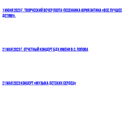
1 ИЮНЯ 2023 Г. ТВОРЧЕСКИЙ ВЕЧЕР ПОЭТА-ПЕСЕННИКА ЮРИЯ ЭНТИНА «ВСЕ ЛУЧШЕЕ
ДЕТЯМ!».
21 МАЯ 2023 Г. ОТЧЕТНЫЙ КОНЦЕРТ БДХ ИМЕНИ В.С. ПОПОВА
21 МАЯ 2023 КОНЦЕРТ «МУЗЫКА ДЕТСКИХ СЕРДЕЦ»