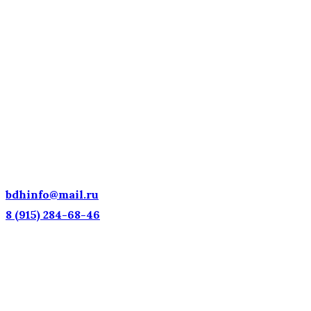
ДЕТСКИЕ ГОЛОСА — НАЦИОНАЛЬНОЕ
ДОСТОЯНИЕ РОССИИ!
bdhinfo@mail.ru
8 (915) 284-68-46
Наш адрес: г. Москва, ул. Петровка, 23/10 с21
Информационная поддержка