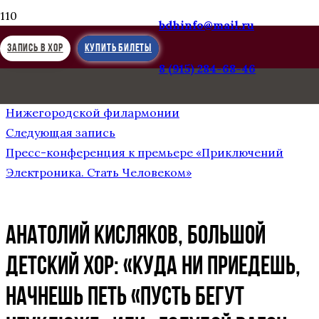
bdhinfo@mail.ru
ЗАПИСЬ В ХОР
КУПИТЬ БИЛЕТЫ
8 (915) 284-68-46
Предыдущая запись
«Приключения Электроника. Стать Человеком» в
Нижегородской филармонии
Следующая запись
Пресс-конференция к премьере «Приключений
Электроника. Стать Человеком»
Анатолий Кисляков, Большой
детский хор: «Куда ни приедешь,
начнешь петь «Пусть бегут