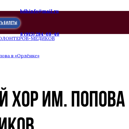
bdhinfo@mail.ru
ТЬ БИЛЕТЫ
8 (915) 284-68-46
ВОЛОНТЕРОВ-МЕДИКОВ
пова в «Орлёнке»
 ХОР ИМ. ПОПОВА
ИКОВ