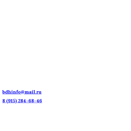
ДЕТСКИЕ ГОЛОСА — НАЦИОНАЛЬНОЕ
ДОСТОЯНИЕ РОССИИ!
bdhinfo@mail.ru
8 (915) 284-68-46
Наш адрес: г. Москва, ул. Петровка, 23/10 с21