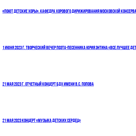
«ПОЮТ ДЕТСКИЕ ХОРЫ». КАФЕДРА ХОРОВОГО ДИРИЖИРОВАНИЯ МОСКОВСКОЙ КОНСЕРВ
1 ИЮНЯ 2023 Г. ТВОРЧЕСКИЙ ВЕЧЕР ПОЭТА-ПЕСЕННИКА ЮРИЯ ЭНТИНА «ВСЕ ЛУЧШЕЕ ДЕТ
21 МАЯ 2023 Г. ОТЧЕТНЫЙ КОНЦЕРТ БДХ ИМЕНИ В.С. ПОПОВА
21 МАЯ 2023 КОНЦЕРТ «МУЗЫКА ДЕТСКИХ СЕРДЕЦ»