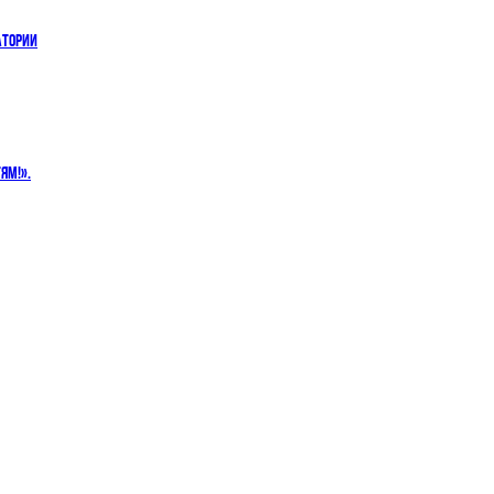
АТОРИИ
ЯМ!».