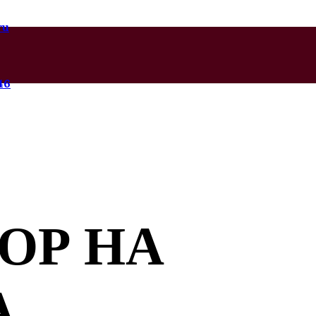
ru
46
ОР НА
А