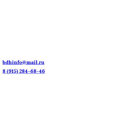
ДЕТСКИЕ ГОЛОСА — НАЦИОНАЛЬНОЕ
ДОСТОЯНИЕ РОССИИ!
bdhinfo@mail.ru
8 (915) 284-68-46
Наш адрес: г. Москва, ул. Петровка, 23/10 с21
Информационная поддержка