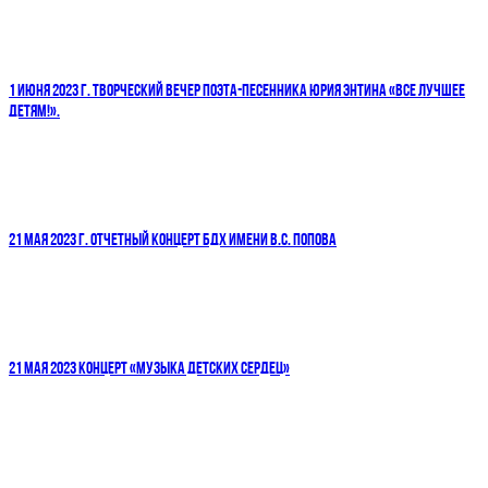
1 ИЮНЯ 2023 Г. ТВОРЧЕСКИЙ ВЕЧЕР ПОЭТА-ПЕСЕННИКА ЮРИЯ ЭНТИНА «ВСЕ ЛУЧШЕЕ
ДЕТЯМ!».
21 МАЯ 2023 Г. ОТЧЕТНЫЙ КОНЦЕРТ БДХ ИМЕНИ В.С. ПОПОВА
21 МАЯ 2023 КОНЦЕРТ «МУЗЫКА ДЕТСКИХ СЕРДЕЦ»