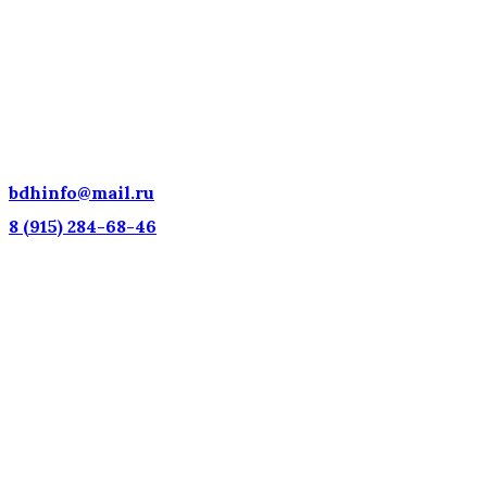
ДЕТСКИЕ ГОЛОСА — НАЦИОНАЛЬНОЕ
ДОСТОЯНИЕ РОССИИ!
bdhinfo@mail.ru
8 (915) 284-68-46
Наш адрес: г. Москва, ул. Петровка, 23/10 с21
Информационная поддержка