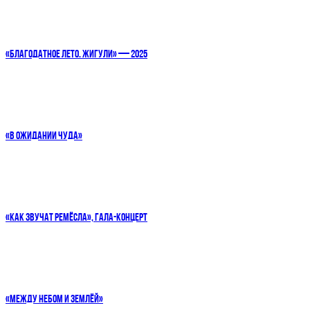
«БЛАГОДАТНОЕ ЛЕТО. ЖИГУЛИ» — 2025
«В ОЖИДАНИИ ЧУДА»
«КАК ЗВУЧАТ РЕМЁСЛА», ГАЛА-КОНЦЕРТ
«МЕЖДУ НЕБОМ И ЗЕМЛЁЙ»