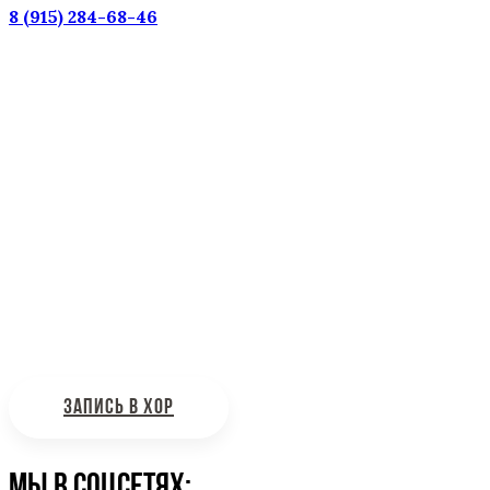
8 (915) 284-68-46
Наш адрес: г. Москва, ул. Петровка, 23/10 с21
Информационная поддержка
Интересующие вас вопросы можно отправлять на
почту:
bdhinfo@mail.ru
ЗАПИСЬ В ХОР
Мы в соцсетях: