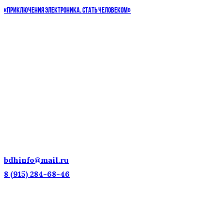
«ПРИКЛЮЧЕНИЯ ЭЛЕКТРОНИКА. СТАТЬ ЧЕЛОВЕКОМ»
ДЕТСКИЕ ГОЛОСА — НАЦИОНАЛЬНОЕ
ДОСТОЯНИЕ РОССИИ!
bdhinfo@mail.ru
8 (915) 284-68-46
Наш адрес: г. Москва, ул. Петровка, 23/10 с21