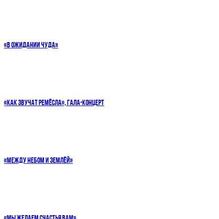
«В ОЖИДАНИИ ЧУДА»
«КАК ЗВУЧАТ РЕМЁСЛА», ГАЛА-КОНЦЕРТ
«МЕЖДУ НЕБОМ И ЗЕМЛЁЙ»
«МЫ ЖЕЛАЕМ СЧАСТЬЯ ВАМ»