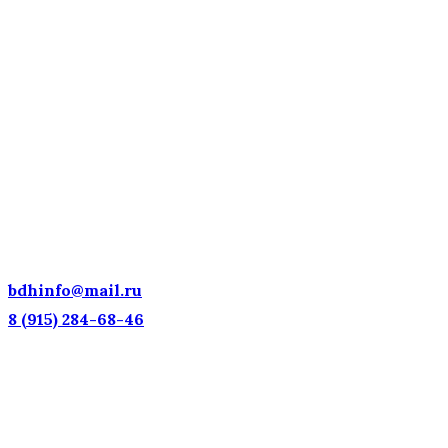
ДЕТСКИЕ ГОЛОСА — НАЦИОНАЛЬНОЕ
ДОСТОЯНИЕ РОССИИ!
bdhinfo@mail.ru
8 (915) 284-68-46
Наш адрес: г. Москва, ул. Петровка, 23/10 с21