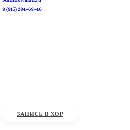
8 (915) 284-68-46
Наш адрес: г. Москва, ул. Петровка, 23/10 с21
Информационная поддержка
Интересующие вас вопросы можно отправлять на поч
ЗАПИСЬ В ХОР