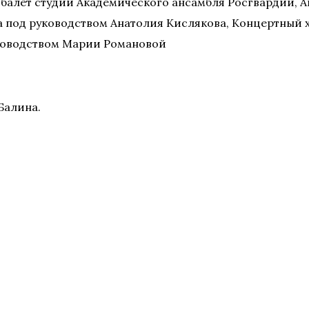
 балет студии Академического ансамбля Росгвардии, Ан
ва под руководством Анатолия Кислякова, Концертный
уководством Марии Романовой
Балина.