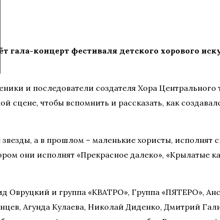
дёт гала-концерт фестиваля детского хорового иск
ники и последователи создателя Хора Центрального 
ной сцене, чтобы вспомнить и рассказать, как создава
е звезды, а в прошлом – маленькие хористы, исполнят
ром они исполнят «Прекрасное далеко», «Крылатые кач
нид Овруцкий и группа «КВАТРО», Группа «ПЯТЕРО», А
инцев, Агунда Кулаева, Николай Диденко, Дмитрий Гал