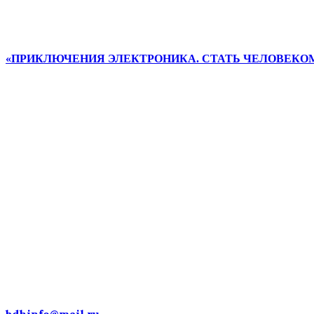
«ПРИКЛЮЧЕНИЯ ЭЛЕКТРОНИКА. СТАТЬ ЧЕЛОВЕКО
ДЕТСКИЕ ГОЛОСА — НАЦИ
ДОСТОЯНИЕ РОССИИ!
bdhinfo@mail.ru