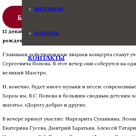
ИНТЕРВЬЮ
БИЛЕТЫ
12 декабря 2024 года в Кремлёвском дворце прой
НАГРАДЫ
рождения В.С. Попова.
Главными действующими лицами концерта станут уче
КОНТАКТЫ
Сергеевича Попова. В этот вечер они соберутся на од
великий Маэстро.
И, конечно, будет много музыки и песен: современны
Хором им. В.С. Попова и большим сводным детским хо
шагать», «Дорогу добра» и другие.
В вечере примут участие: Маргарита Суханкина, Лео
Екатерина Гусева, Дмитрий Харатьян, Алексей Татар