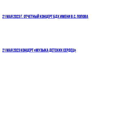
21 МАЯ 2023 Г. ОТЧЕТНЫЙ КОНЦЕРТ БДХ ИМЕНИ В.С. ПОПОВА
21 МАЯ 2023 КОНЦЕРТ «МУЗЫКА ДЕТСКИХ СЕРДЕЦ»
ДЕТСКИЕ ГОЛОСА — НАЦИОНАЛЬНОЕ