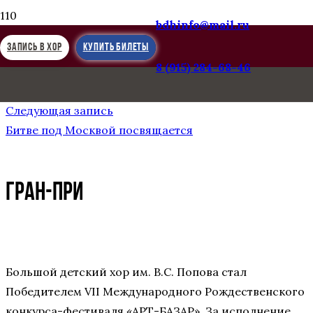
bdhinfo@mail.ru
ЗАПИСЬ В ХОР
КУПИТЬ БИЛЕТЫ
8 (915) 284-68-46
Предыдущая запись
БОЛЬШОЙ ДЕТСКИЙ ХОР В ТОЛЬЯТТИ
Следующая запись
Битве под Москвой посвящается
ГРАН-ПРИ
Большой детский хор им. В.С. Попова стал
Победителем VII Международного Рождественского
конкурса-фестиваля «АРТ-БАЗАР». За исполнение