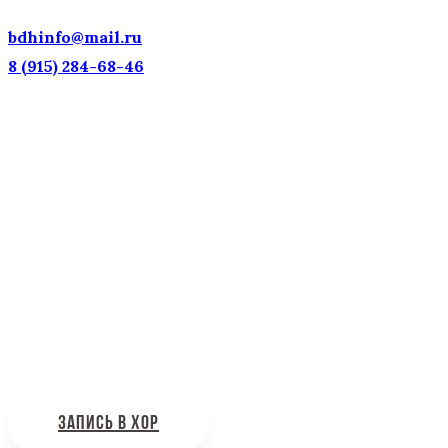
ДОСТОЯНИЕ РОССИИ!
bdhinfo@mail.ru
8 (915) 284-68-46
Наш адрес: г. Москва, ул. Петровка, 23/10 с21
Информационная поддержка
Интересующие вас вопросы можно отправлять на
почту:
bdhinfo@mail.ru
ЗАПИСЬ В ХОР