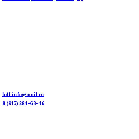
ДЕТСКИЕ ГОЛОСА — НАЦИОНАЛЬНОЕ
ДОСТОЯНИЕ РОССИИ!
bdhinfo@mail.ru
8 (915) 284-68-46
Наш адрес: г. Москва, ул. Петровка, 23/10 с21