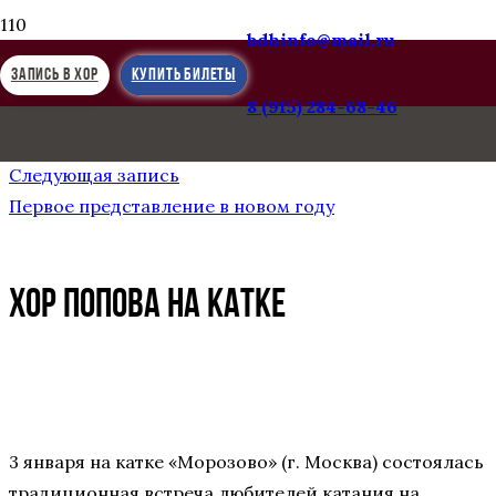
bdhinfo@mail.ru
ЗАПИСЬ В ХОР
КУПИТЬ БИЛЕТЫ
8 (915) 284-68-46
Предыдущая запись
БДХ в Санкт-Петербурге
Следующая запись
Первое представление в новом году
Хор попова на катке
3 января на катке «Морозово» (г. Москва) состоялась
традиционная встреча любителей катания на