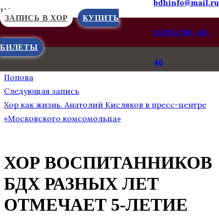
bdhinfo@mail.ru
ЗАПИСЬ В ХОР
КУПИТЬ
8 (915) 284-68-
БИЛЕТЫ
Предыдущая запись
46
II фестиваль детского хорового искусства им. В.С.
Попова
Следующая запись
Хор как жизнь. Анатолий Кисляков в пресс-центре
«Московского комсомольца»
ХОР ВОСПИТАННИКОВ
БДХ РАЗНЫХ ЛЕТ
ОТМЕЧАЕТ 5-ЛЕТИЕ