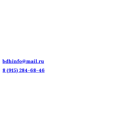
ДЕТСКИЕ ГОЛОСА —
НАЦИОНАЛЬНОЕ
ДОСТОЯНИЕ РОССИИ!
bdhinfo@mail.ru
8 (915) 284-68-46
Наш адрес: г. Москва, ул. Петровка, 23/10 с21
Информационная поддержка