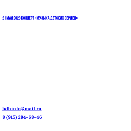
21 МАЯ 2023 КОНЦЕРТ «МУЗЫКА ДЕТСКИХ СЕРДЕЦ»
ДЕТСКИЕ ГОЛОСА — НАЦИОНАЛЬНОЕ
ДОСТОЯНИЕ РОССИИ!
bdhinfo@mail.ru
8 (915) 284-68-46
Наш адрес: г. Москва, ул. Петровка, 23/10 с21