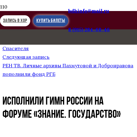
bdhinfo@mail.ru
ЗАПИСЬ В ХОР
КУПИТЬ БИЛЕТЫ
8 (915) 284-68-46
Предыдущая запись
27.01.2026. Зал Церковных Собраний Храма Христа
Спасителя
Следующая запись
РЕН ТВ. Личные архивы Пахмутовой и Добронравова
пополнили фонд РГБ
Исполнили ГИМН РОССИИ на
форуме «Знание. Государство»