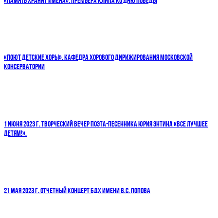
«ПАМЯТЬ ХРАНИТ ИМЕНА»: ПРЕМЬЕРА КЛИПА КО ДНЮ ПОБЕДЫ
«ПОЮТ ДЕТСКИЕ ХОРЫ». КАФЕДРА ХОРОВОГО ДИРИЖИРОВАНИЯ МОСКОВСКОЙ
КОНСЕРВАТОРИИ
1 ИЮНЯ 2023 Г. ТВОРЧЕСКИЙ ВЕЧЕР ПОЭТА-ПЕСЕННИКА ЮРИЯ ЭНТИНА «ВСЕ ЛУЧШЕЕ
ДЕТЯМ!».
21 МАЯ 2023 Г. ОТЧЕТНЫЙ КОНЦЕРТ БДХ ИМЕНИ В.С. ПОПОВА