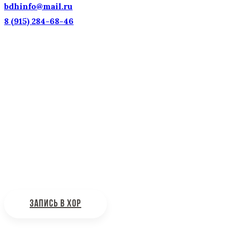
bdhinfo@mail.ru
8 (915) 284-68-46
Наш адрес: г. Москва, ул. Петровка, 23/10 с21
Информационная поддержка
Интересующие вас вопросы можно отправлять на
почту:
bdhinfo@mail.ru
ЗАПИСЬ В ХОР