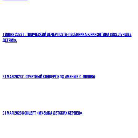
1 ИЮНЯ 2023 Г. ТВОРЧЕСКИЙ ВЕЧЕР ПОЭТА-ПЕСЕННИКА ЮРИЯ ЭНТИНА «ВСЕ ЛУЧШЕЕ
ДЕТЯМ!».
21 МАЯ 2023 Г. ОТЧЕТНЫЙ КОНЦЕРТ БДХ ИМЕНИ В.С. ПОПОВА
21 МАЯ 2023 КОНЦЕРТ «МУЗЫКА ДЕТСКИХ СЕРДЕЦ»