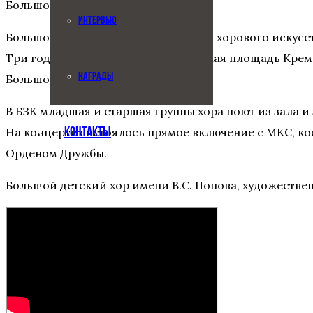
Большой зал консерватории, 1997.
ИНТЕРВЬЮ
Большой детский хор, хор Академии хорового искусс
Три года подряд (БЗК, 1997 / Соборная площадь Крем
НАГРАДЫ
Большого детского хора.
В БЗК младшая и старшая группы хора поют из зала 
На концерте состоялось прямое включение с МКС, ко
КОНТАКТЫ
Орденом Дружбы.
Большой детский хор имени В.С. Попова, художеств