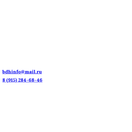
ДЕТСКИЕ ГОЛОСА — НАЦИОНАЛЬНОЕ
ДОСТОЯНИЕ РОССИИ!
bdhinfo@mail.ru
8 (915) 284-68-46
Наш адрес: г. Москва, ул. Петровка, 23/10 с21
Информационная поддержка