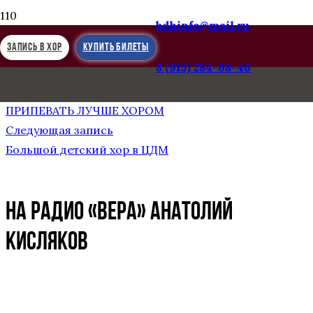
bdhinfo@mail.ru
ЗАПИСЬ В ХОР
КУПИТЬ БИЛЕТЫ
8 (915) 284-68-46
Предыдущая запись
«ВЕЧЕРНЯЯ МОСКВА»: И КОНЕЧНО,
ПРИПЕВАТЬ ЛУЧШЕ ХОРОМ
Следующая запись
Большой детский хор в ЦДМ
НА РАДИО «ВЕРА» Анатолий
Кисляков