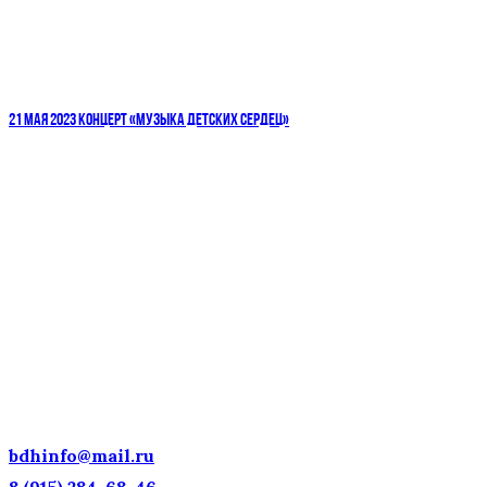
21 МАЯ 2023 КОНЦЕРТ «МУЗЫКА ДЕТСКИХ СЕРДЕЦ»
ДЕТСКИЕ ГОЛОСА — НАЦИОНАЛЬНОЕ
ДОСТОЯНИЕ РОССИИ!
bdhinfo@mail.ru
8 (915) 284-68-46