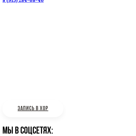
Наш адрес: г. Москва, ул. Петровка, 23/10 с21
Информационная поддержка
Интересующие вас вопросы можно отправлять на
почту:
bdhinfo@mail.ru
ЗАПИСЬ В ХОР
Мы в соцсетях: