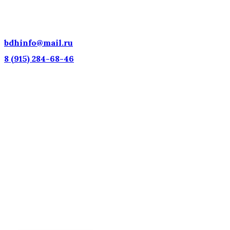
ДЕТСКИЕ ГОЛОСА — НАЦИОНАЛЬНОЕ
ДОСТОЯНИЕ РОССИИ!
bdhinfo@mail.ru
8 (915) 284-68-46
Наш адрес: г. Москва, ул. Петровка, 23/10 с21
Информационная поддержка
Интересующие вас вопросы можно отправлять на поч