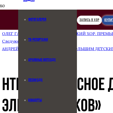
ФОТОГАЛЕРЕЯ
ЗАПИСЬ В ХОР
КУПИ
Предыдущая запись
ОЛЕГ ГАЗМАНОВ И БОЛЬШОЙ ДЕТСКИЙ ХОР. ПРЕМЬ
ТВ-РЕПОРТАЖИ
Следующая запись
АНДРЕЙ МАЛАХОВ ДИРИЖИРУЕТ БОЛЬШИМ ДЕТСКИ
АРХИВНЫЕ ФОТО БДХ
НТВ, «ПРЕКРАСНОЕ
ПЕСНИ БДХ
ЭЛЕКТРОННИКОВ»
КОНЦЕРТЫ