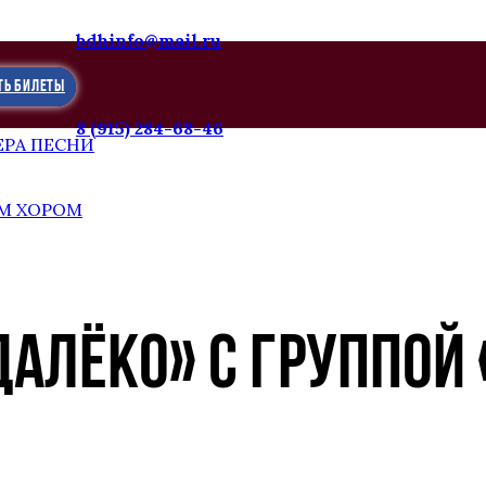
bdhinfo@mail.ru
ТЬ БИЛЕТЫ
8 (915) 284-68-46
ЕРА ПЕСНИ
М ХОРОМ
 ДАЛЁКО» С ГРУППО