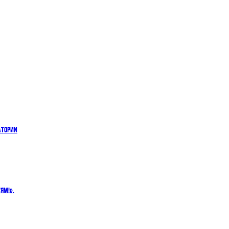
АТОРИИ
ЯМ!».