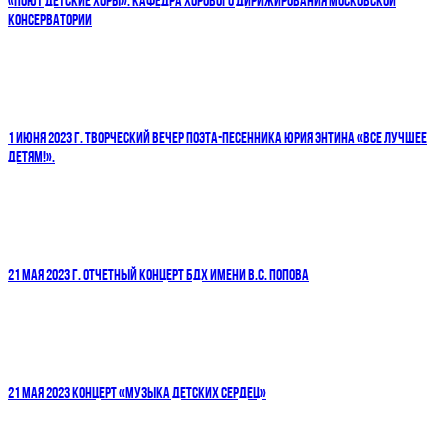
«ПОЮТ ДЕТСКИЕ ХОРЫ». КАФЕДРА ХОРОВОГО ДИРИЖИРОВАНИЯ МОСКОВСКОЙ
КОНСЕРВАТОРИИ
1 ИЮНЯ 2023 Г. ТВОРЧЕСКИЙ ВЕЧЕР ПОЭТА-ПЕСЕННИКА ЮРИЯ ЭНТИНА «ВСЕ ЛУЧШЕЕ
ДЕТЯМ!».
21 МАЯ 2023 Г. ОТЧЕТНЫЙ КОНЦЕРТ БДХ ИМЕНИ В.С. ПОПОВА
21 МАЯ 2023 КОНЦЕРТ «МУЗЫКА ДЕТСКИХ СЕРДЕЦ»