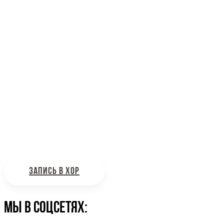
Наш адрес: г. Москва, ул. Петровка, 23/10 с21
Информационная поддержка
Интересующие вас вопросы можно отправлять на
почту:
bdhinfo@mail.ru
ЗАПИСЬ В ХОР
Мы в соцсетях: