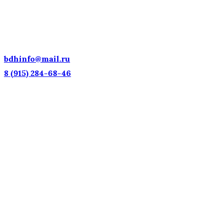
ДЕТСКИЕ ГОЛОСА — НАЦИОНАЛЬНОЕ
ДОСТОЯНИЕ РОССИИ!
bdhinfo@mail.ru
8 (915) 284-68-46
Наш адрес: г. Москва, ул. Петровка, 23/10 с21
Информационная поддержка
Интересующие вас вопросы можно отправлять на
почту:
bdhinfo@mail.ru