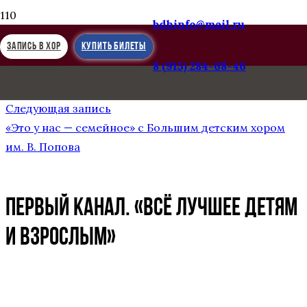
bdhinfo@mail.ru
ЗАПИСЬ В ХОР
КУПИТЬ БИЛЕТЫ
8 (915) 284-68-46
Предыдущая запись
Опера «Тоска» на летнем фестивале в «Зарядье»
Следующая запись
«Это у нас — семейное» с Большим детским хором
им. В. Попова
Первый канал. «Всё лучшее детям
и взрослым»