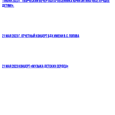
1 ИЮНЯ 2023 Г. ТВОРЧЕСКИЙ ВЕЧЕР ПОЭТА-ПЕСЕННИКА ЮРИЯ ЭНТИНА «ВСЕ ЛУЧШЕЕ
ДЕТЯМ!».
21 МАЯ 2023 Г. ОТЧЕТНЫЙ КОНЦЕРТ БДХ ИМЕНИ В.С. ПОПОВА
21 МАЯ 2023 КОНЦЕРТ «МУЗЫКА ДЕТСКИХ СЕРДЕЦ»