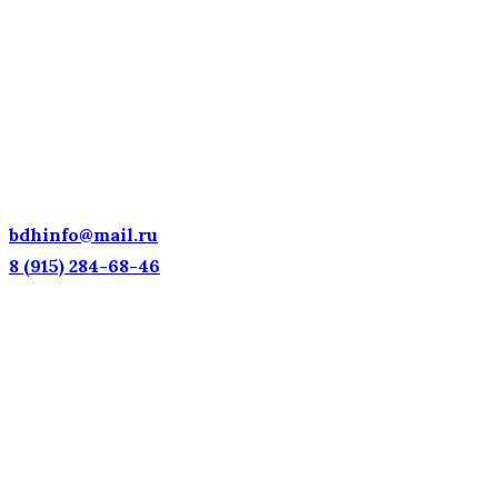
ДЕТСКИЕ ГОЛОСА — НАЦИОНАЛЬНОЕ
ДОСТОЯНИЕ РОССИИ!
bdhinfo@mail.ru
8 (915) 284-68-46
Наш адрес: г. Москва, ул. Петровка, 23/10 с21
Информационная поддержка