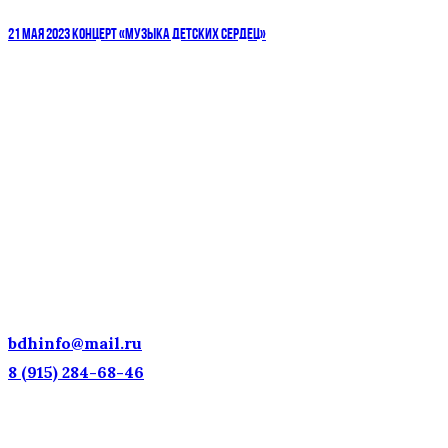
21 МАЯ 2023 КОНЦЕРТ «МУЗЫКА ДЕТСКИХ СЕРДЕЦ»
ДЕТСКИЕ ГОЛОСА — НАЦИОНАЛЬНОЕ
ДОСТОЯНИЕ РОССИИ!
bdhinfo@mail.ru
8 (915) 284-68-46
Наш адрес: г. Москва, ул. Петровка, 23/10 с21