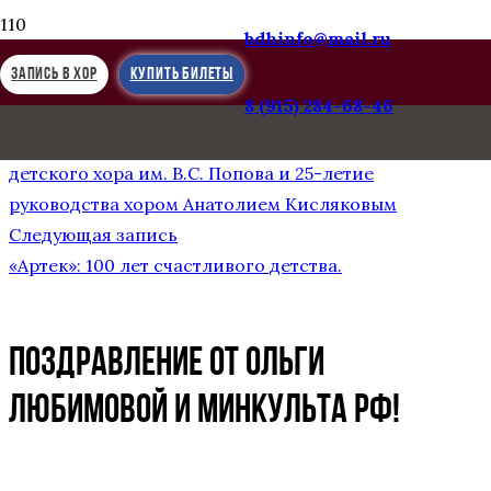
bdhinfo@mail.ru
ЗАПИСЬ В ХОР
КУПИТЬ БИЛЕТЫ
8 (915) 284-68-46
Предыдущая запись
В саду Эрмитаж отметили 55-летие Большого
детского хора им. В.С. Попова и 25-летие
руководства хором Анатолием Кисляковым
Следующая запись
«Артек»: 100 лет счастливого детства.
Поздравление от Ольги
Любимовой и Минкульта РФ!