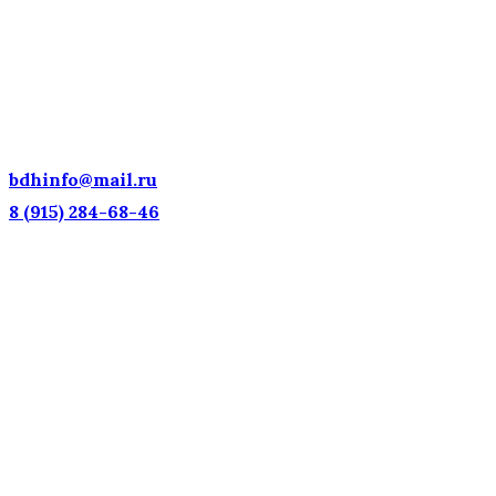
ДЕТСКИЕ ГОЛОСА —
НАЦИОНАЛЬНОЕ
ДОСТОЯНИЕ РОССИИ!
bdhinfo@mail.ru
8 (915) 284-68-46
Наш адрес: г. Москва, ул. Петровка, 23/10 с21
Информационная поддержка