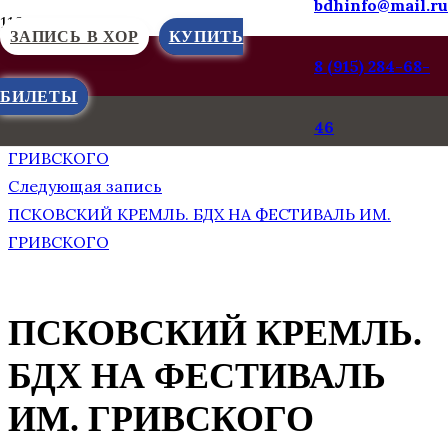
bdhinfo@mail.ru
ЗАПИСЬ В ХОР
КУПИТЬ
8 (915) 284-68-
БИЛЕТЫ
Предыдущая запись
46
ПСКОВСКИЙ КРЕМЛЬ. БДХ НА ФЕСТИВАЛЬ ИМ.
ГРИВСКОГО
Следующая запись
ПСКОВСКИЙ КРЕМЛЬ. БДХ НА ФЕСТИВАЛЬ ИМ.
ГРИВСКОГО
ПСКОВСКИЙ КРЕМЛЬ.
БДХ НА ФЕСТИВАЛЬ
ИМ. ГРИВСКОГО