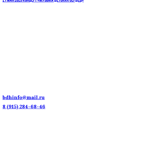
21 МАЯ 2023 КОНЦЕРТ «МУЗЫКА ДЕТСКИХ СЕРДЕЦ»
ДЕТСКИЕ ГОЛОСА — НАЦИОНАЛЬНОЕ
ДОСТОЯНИЕ РОССИИ!
bdhinfo@mail.ru
8 (915) 284-68-46
Наш адрес: г. Москва, ул. Петровка, 23/10 с21