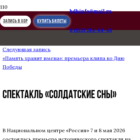
bdhinfo@mail.ru
ЗАПИСЬ В ХОР
КУПИТЬ БИЛЕТЫ
8 (915) 284-68-46
Предыдущая запись
6 мая 2026. Георгиевская ленточка, ЦДРА
Следующая запись
«Память хранит имена»: премьера клипа ко Дню
Победы
Спектакль «Солдатские сны»
В Национальном центре «Россия» 7 и 8 мая 2026
состоялась премьера исторического спектакля на