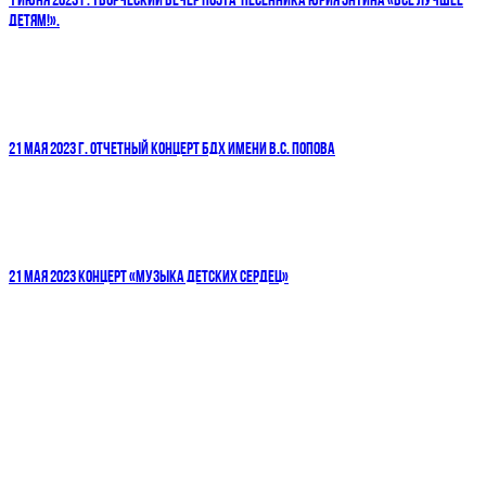
1 ИЮНЯ 2023 Г. ТВОРЧЕСКИЙ ВЕЧЕР ПОЭТА-ПЕСЕННИКА ЮРИЯ ЭНТИНА «ВСЕ ЛУЧШЕЕ
ДЕТЯМ!».
21 МАЯ 2023 Г. ОТЧЕТНЫЙ КОНЦЕРТ БДХ ИМЕНИ В.С. ПОПОВА
21 МАЯ 2023 КОНЦЕРТ «МУЗЫКА ДЕТСКИХ СЕРДЕЦ»