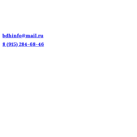
ДЕТСКИЕ ГОЛОСА — НАЦИОНАЛЬНОЕ
ДОСТОЯНИЕ РОССИИ!
bdhinfo@mail.ru
8 (915) 284-68-46
Наш адрес: г. Москва, ул. Петровка, 23/10 с21
Информационная поддержка
Интересующие вас вопросы можно отправлять на
почту:
bdhinfo@mail.ru