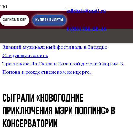
bdhinfo@mail.ru
ЗАПИСЬ В ХОР
КУПИТЬ БИЛЕТЫ
8 (915) 284-68-46
Предыдущая запись
Участие в опере «Пиковая дама» П.И. Чайковского.
Зимний музыкальный фестиваль в Зарядье
Следующая запись
Три тенора Ла Скала и Большой детский хор им.В.
Попова в рождественском концерте.
Сыграли «Новогодние
приключения Мэри Поппинс» в
Консерватории