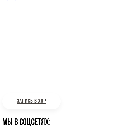
Наш адрес: г. Москва, ул. Петровка, 23/10 с21
Информационная поддержка
Интересующие вас вопросы можно отправлять на
почту:
bdhinfo@mail.ru
ЗАПИСЬ В ХОР
Мы в соцсетях: