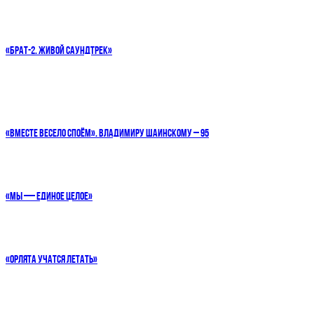
«БРАТ-2. ЖИВОЙ САУНДТРЕК»
«ВМЕСТЕ ВЕСЕЛО СПОЁМ». ВЛАДИМИРУ ШАИНСКОМУ – 95
«МЫ — ЕДИНОЕ ЦЕЛОЕ»
«ОРЛЯТА УЧАТСЯ ЛЕТАТЬ»