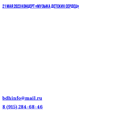
21 МАЯ 2023 КОНЦЕРТ «МУЗЫКА ДЕТСКИХ СЕРДЕЦ»
ДЕТСКИЕ ГОЛОСА — НАЦИОНАЛЬНОЕ
ДОСТОЯНИЕ РОССИИ!
bdhinfo@mail.ru
8 (915) 284-68-46
Наш адрес: г. Москва, ул. Петровка, 23/10 с21