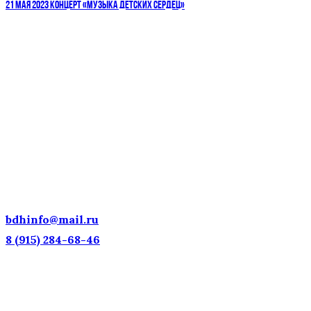
21 МАЯ 2023 КОНЦЕРТ «МУЗЫКА ДЕТСКИХ СЕРДЕЦ»
ДЕТСКИЕ ГОЛОСА — НАЦИОНАЛЬНОЕ
ДОСТОЯНИЕ РОССИИ!
bdhinfo@mail.ru
8 (915) 284-68-46
Наш адрес: г. Москва, ул. Петровка, 23/10 с21