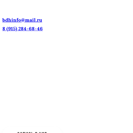
ДЕТСКИЕ ГОЛОСА — НАЦИОНАЛЬНОЕ
ДОСТОЯНИЕ РОССИИ!
bdhinfo@mail.ru
8 (915) 284-68-46
Наш адрес: г. Москва, ул. Петровка, 23/10 с21
Информационная поддержка
Интересующие вас вопросы можно отправлять на
почту:
bdhinfo@mail.ru