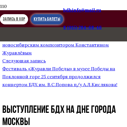
bdhinfo@mail.ru
ЗАПИСЬ В ХОР
КУПИТЬ БИЛЕТЫ
8 (915) 284-68-46
Предыдущая запись
Встреча младшей и старшей групп БДХ с
новосибирским композитором Константином
Журавлёвым
Следующая запись
Фестиваль «Журавли Победы» в музее Победы на
Поклонной горе 25 сентября продолжился
концертом БДХ им. В.С.Попова п/у А.Л.Кислякова!
Выступление БДХ на дне города
Москвы