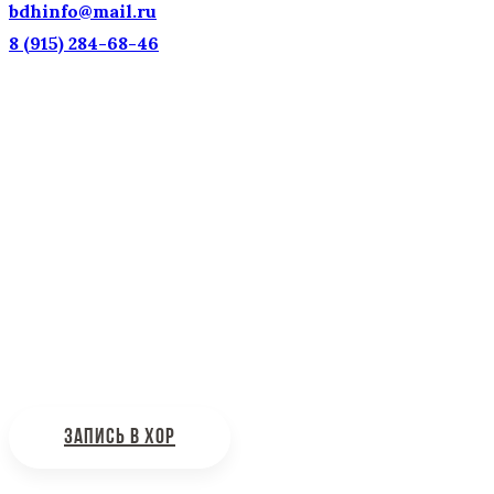
bdhinfo@mail.ru
8 (915) 284-68-46
Наш адрес: г. Москва, ул. Петровка, 23/10 с21
Информационная поддержка
Интересующие вас вопросы можно отправлять на
почту:
bdhinfo@mail.ru
ЗАПИСЬ В ХОР