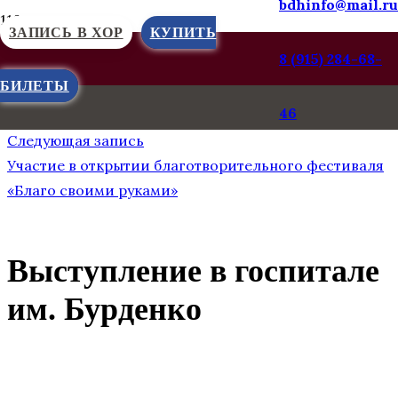
bdhinfo@mail.ru
ЗАПИСЬ В ХОР
КУПИТЬ
8 (915) 284-68-
БИЛЕТЫ
Предыдущая запись
46
«Мы — единое целое»
Следующая запись
Участие в открытии благотворительного фестиваля
«Благо своими руками»
Выступление в госпитале
им. Бурденко