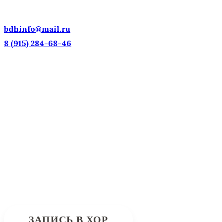
НАЦИОНАЛЬНОЕ
ДОСТОЯНИЕ РОССИИ!
bdhinfo@mail.ru
8 (915) 284-68-46
Наш адрес: г. Москва, ул. Петровка, 23/10 с21
Информационная поддержка
Интересующие вас вопросы можно отправлять на
почту:
bdhinfo@mail.ru
ЗАПИСЬ В ХОР