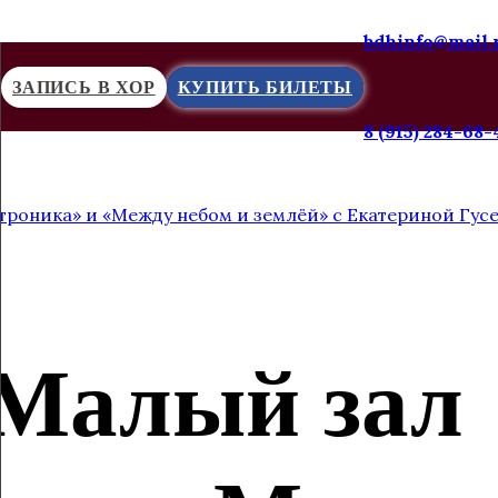
bdhinfo@mail.
ЗАПИСЬ В ХОР
КУПИТЬ БИЛЕТЫ
8 (915) 284-68-
троника» и «Между небом и землёй» с Екатериной Гус
. Малый зал