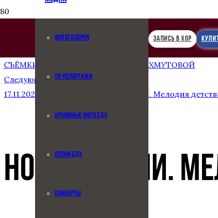
ФОТОГАЛЕРЕЯ
ЗАПИСЬ В ХОР
КУПИ
Предыдущая запись
СЪËМКИ КЛИПА. «НЕЖНОСТЬ» А. ПАХМУТОВОЙ
ТВ-РЕПОРТАЖИ
Следующая запись
17.11.2025. Малый зал Консерватории. Мелодия детств
АРХИВНЫЕ ФОТО БДХ
ПЕСНИ БДХ
НОВЫЕ ПЕСНИ. МЕ
КОНЦЕРТЫ