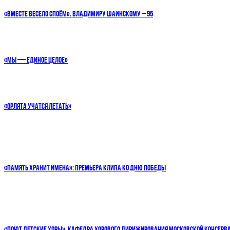
«ВМЕСТЕ ВЕСЕЛО СПОЁМ». ВЛАДИМИРУ ШАИНСКОМУ – 95
«МЫ — ЕДИНОЕ ЦЕЛОЕ»
«ОРЛЯТА УЧАТСЯ ЛЕТАТЬ»
«ПАМЯТЬ ХРАНИТ ИМЕНА»: ПРЕМЬЕРА КЛИПА КО ДНЮ ПОБЕДЫ
«ПОЮТ ДЕТСКИЕ ХОРЫ». КАФЕДРА ХОРОВОГО ДИРИЖИРОВАНИЯ МОСКОВСКОЙ КОНСЕРВ