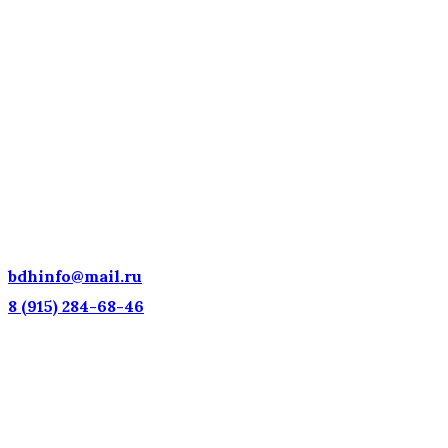
ДЕТСКИЕ ГОЛОСА — НАЦИОНАЛЬНОЕ
ДОСТОЯНИЕ РОССИИ!
bdhinfo@mail.ru
8 (915) 284-68-46
Наш адрес: г. Москва, ул. Петровка, 23/10 с21