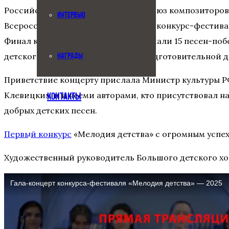
Российский музыкальный союз и Союз композиторов
ИНТЕРВЬЮ
Всероссийский профессиональный конкурс-фестиваль
Финал конкурса, на котором прозвучали 15 песен-по
детского хора им. В.С. Попова: от подготовительной 
НАГРАДЫ
Приветствие концерту прислала Министр культуры Р
Клевицким и и всеми авторами, кто присутствовал н
КОНТАКТЫ
добрых детских песен.
Первый конкурс
«Мелодия детства» с огромным успех
Художественный руководитель Большого детского хо