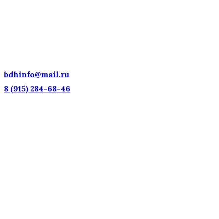
ДЕТСКИЕ ГОЛОСА — НАЦИОНАЛЬНОЕ
ДОСТОЯНИЕ РОССИИ!
bdhinfo@mail.ru
8 (915) 284-68-46
Наш адрес: г. Москва, ул. Петровка, 23/10 с21
Информационная поддержка