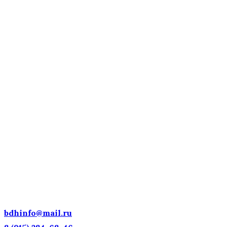
ДЕТСКИЕ ГОЛОСА —
НАЦИОНАЛЬНОЕ
ДОСТОЯНИЕ РОССИИ!
bdhinfo@mail.ru