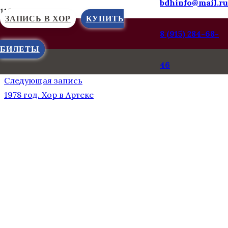
bdhinfo@mail.ru
ЗАПИСЬ В ХОР
КУПИТЬ
8 (915) 284-68-
БИЛЕТЫ
Предыдущая запись
46
1977 год. Концерт в ФРГ, г. Тельгте
Следующая запись
1978 год. Хор в Артеке