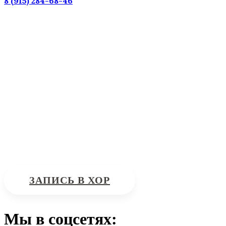
8 (915) 284-68-46
Наш адрес: г. Москва, ул. Петровка, 23/10 с21
Информационная поддержка
Интересующие вас вопросы можно отправлять на
почту:
bdhinfo@mail.ru
ЗАПИСЬ В ХОР
Мы в соцсетях: