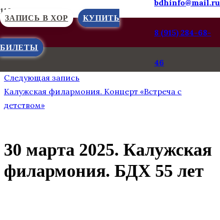
bdhinfo@mail.ru
ЗАПИСЬ В ХОР
КУПИТЬ
8 (915) 284-68-
БИЛЕТЫ
Предыдущая запись
46
КАЛУЖСКИЙ ВЕСТНИК: ВСТРЕЧА ДЕТСТВОМ
Следующая запись
Калужская филармония. Концерт «Встреча с
детством»
30 марта 2025. Калужская
филармония. БДХ 55 лет