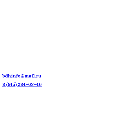
ДЕТСКИЕ ГОЛОСА —
НАЦИОНАЛЬНОЕ
ДОСТОЯНИЕ РОССИИ!
bdhinfo@mail.ru
8 (915) 284-68-46
Наш адрес: г. Москва, ул. Петровка, 23/10 с21
Информационная поддержка