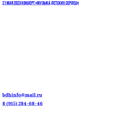
21 МАЯ 2023 КОНЦЕРТ «МУЗЫКА ДЕТСКИХ СЕРДЕЦ»
ДЕТСКИЕ ГОЛОСА — НАЦИОНАЛЬНОЕ
ДОСТОЯНИЕ РОССИИ!
bdhinfo@mail.ru
8 (915) 284-68-46
Наш адрес: г. Москва, ул. Петровка, 23/10 с21