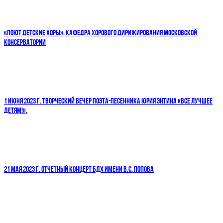
«ПОЮТ ДЕТСКИЕ ХОРЫ». КАФЕДРА ХОРОВОГО ДИРИЖИРОВАНИЯ МОСКОВСКОЙ
КОНСЕРВАТОРИИ
1 ИЮНЯ 2023 Г. ТВОРЧЕСКИЙ ВЕЧЕР ПОЭТА-ПЕСЕННИКА ЮРИЯ ЭНТИНА «ВСЕ ЛУЧШЕЕ
ДЕТЯМ!».
21 МАЯ 2023 Г. ОТЧЕТНЫЙ КОНЦЕРТ БДХ ИМЕНИ В.С. ПОПОВА