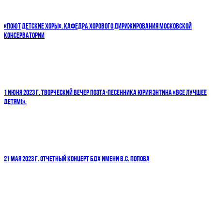
«ПОЮТ ДЕТСКИЕ ХОРЫ». КАФЕДРА ХОРОВОГО ДИРИЖИРОВАНИЯ МОСКОВСКОЙ
КОНСЕРВАТОРИИ
1 ИЮНЯ 2023 Г. ТВОРЧЕСКИЙ ВЕЧЕР ПОЭТА-ПЕСЕННИКА ЮРИЯ ЭНТИНА «ВСЕ ЛУЧШЕЕ
ДЕТЯМ!».
21 МАЯ 2023 Г. ОТЧЕТНЫЙ КОНЦЕРТ БДХ ИМЕНИ В.С. ПОПОВА