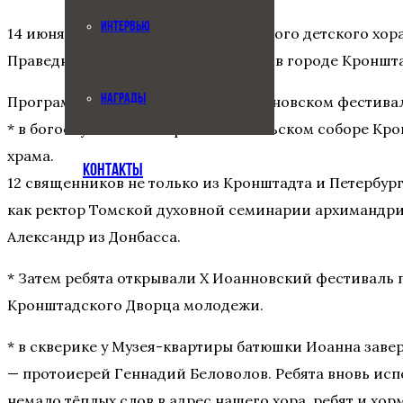
ИНТЕРВЬЮ
14 июня 2025 младшая группа Большого детского хор
Праведного Иоанна Кронштадского в городе Кроншта
НАГРАДЫ
Программа выступлений на X «Иоанновском фестива
* в богослужении в Морском Никольском соборе Кро
храма.
КОНТАКТЫ
12 священников не только из Кронштадта и Петербурга
как ректор Томской духовной семинарии архимандри
Александр из Донбасса.
* Затем ребята открывали Х Иоанновский фестиваль п
Кронштадского Дворца молодежи.
* в скверике у Музея-квартиры батюшки Иоанна зав
— протоиерей Геннадий Беловолов. Ребята вновь испо
немало тёплых слов в адрес нашего хора, ребят и х