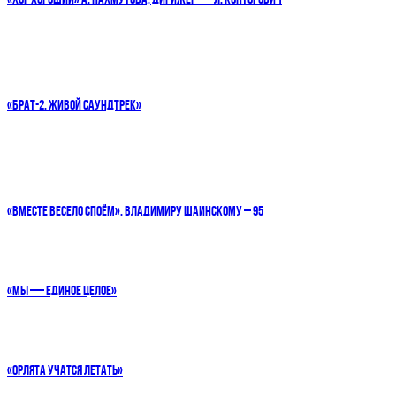
«ХОР ХОРОШИЙ» А. ПАХМУТОВА, ДИРИЖЕР — Л. КОНТОРОВИЧ
«БРАТ-2. ЖИВОЙ САУНДТРЕК»
«ВМЕСТЕ ВЕСЕЛО СПОЁМ». ВЛАДИМИРУ ШАИНСКОМУ – 95
«МЫ — ЕДИНОЕ ЦЕЛОЕ»
«ОРЛЯТА УЧАТСЯ ЛЕТАТЬ»