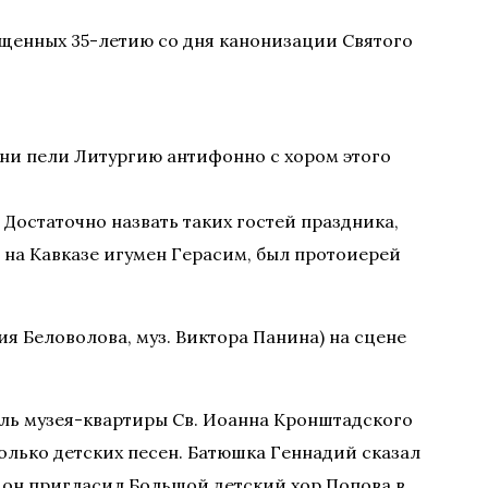
ященных 35-летию со дня канонизации Святого
ни пели Литургию антифонно с хором этого
 Достаточно назвать таких гостей праздника,
на Кавказе игумен Герасим, был протоиерей
я Беловолова, муз. Виктора Панина) на сцене
ель музея-квартиры Св. Иоанна Кронштадского
олько детских песен. Батюшка Геннадий сказал
 он пригласил Большой детский хор Попова в