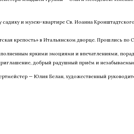
у садику и музею-квартире Св. Иоанна Кронштадтског
ская крепость» в Итальянском дворце. Прошлись по С
аполненным яркими эмоциями и впечатлениями, порад
 приглашение, добрый радушный приём и незабываемы
ертмейстер — Юлия Белан, художественный руководите