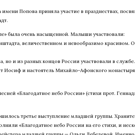
а имени Попова приняла участие в празднествах, посв
дт.
ле» была очень насыщенной. Малыши участвовали:
нштадта, величественном и невообразимо красивом. О
, но и из разных концов России участвовали в службе.
т Иосиф и настоятель Михайло-Афонского монастыря 
есней «Благодатное небо России» (стихи прот. Геннади
ершилось третье выступление младшей группы. Хранит
лнили «Благодатное небо России на его стихи, и неск
ормейстера младшей группы — Ольги Лебедевой. Именно