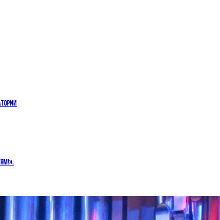
АТОРИИ
ЯМ!».