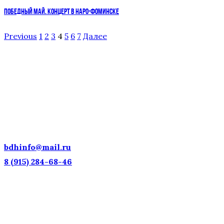
ПОБЕДНЫЙ МАЙ. КОНЦЕРТ В НАРО-ФОМИНСКЕ
Previous
1
2
3
4
5
6
7
Далее
ДЕТСКИЕ ГОЛОСА — НАЦИОНАЛЬНОЕ
ДОСТОЯНИЕ РОССИИ!
bdhinfo@mail.ru
8 (915) 284-68-46
Наш адрес: г. Москва, ул. Петровка, 23/10 с21