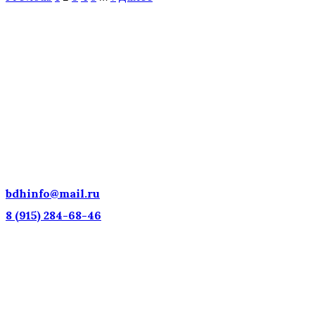
ДЕТСКИЕ ГОЛОСА — НАЦИОНАЛЬНОЕ
ДОСТОЯНИЕ РОССИИ!
bdhinfo@mail.ru
8 (915) 284-68-46
Наш адрес: г. Москва, ул. Петровка, 23/10 с21