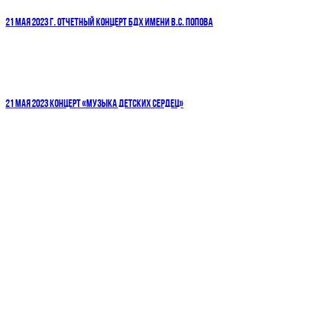
21 МАЯ 2023 Г. ОТЧЕТНЫЙ КОНЦЕРТ БДХ ИМЕНИ В.С. ПОПОВА
21 МАЯ 2023 КОНЦЕРТ «МУЗЫКА ДЕТСКИХ СЕРДЕЦ»
ДЕТСКИЕ ГОЛОСА — НАЦИОНАЛЬНОЕ
ДОСТОЯНИЕ РОССИИ!