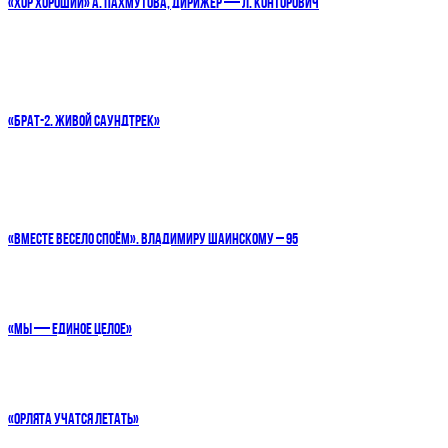
«ХОР ХОРОШИЙ» А. ПАХМУТОВА, ДИРИЖЕР — Л. КОНТОРОВИЧ
«БРАТ-2. ЖИВОЙ САУНДТРЕК»
«ВМЕСТЕ ВЕСЕЛО СПОЁМ». ВЛАДИМИРУ ШАИНСКОМУ – 95
«МЫ — ЕДИНОЕ ЦЕЛОЕ»
«ОРЛЯТА УЧАТСЯ ЛЕТАТЬ»