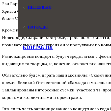
Зал Зарядье, Большой зал консерватории, Кремлёвск
ИНТЕРВЬЮ
Христа Спасителя – вот лишь немногие площадки, где
более 50 концертов.
НАГРАДЫ
Кроме концертов на лучших сценах Москвы, ребят жд
Новгороде, Сызрани, Костроме, Ярославле, Тольятти,
познавательными экскурсиями и прогулками по новы
КОНТАКТЫ
Разножанровые концерты будут чередоваться с фести
выдающимся творцам, и, конечно, основателю нашего
Обязательно будем играть наши мюзиклы: «Сказочни
времен Великой Отечественной «Баллада о маленьком
Запланированы интересные съёмки, участие в тв-про
хоровыми коллективами и оркестрами.
Это лишь часть запланированного концертного года 