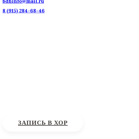
bdhinfo@mail.ru
8 (915) 284-68-46
Наш адрес: г. Москва, ул. Петровка, 23/10 с21
Информационная поддержка
Интересующие вас вопросы можно отправлять на поч
ЗАПИСЬ В ХОР