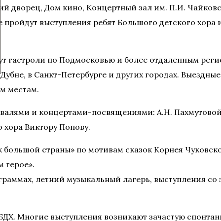
ий дворец, Дом кино, Концертный зал им. П.И. Чайков
 пройдут выступления ребят Большого детского хора им
ут гастроли по Подмосковью и более отдаленным реги
 Дубне, в Санкт-Петербурге и других городах. Выездн
м местам.
валями и концертами-посвящениями: А.Н. Пахмутовой, 
 хора Виктору Попову.
к большой страны» по мотивам сказок Корнея Чуковс
 герое».
граммах, летний музыкальный лагерь, выступления со
БДХ. Многие выступления возникают зачастую спонтан