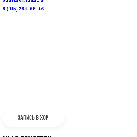
8 (915) 284-68-46
Наш адрес: г. Москва, ул. Петровка, 23/10 с21
Информационная поддержка
Интересующие вас вопросы можно отправлять на
почту:
bdhinfo@mail.ru
ЗАПИСЬ В ХОР