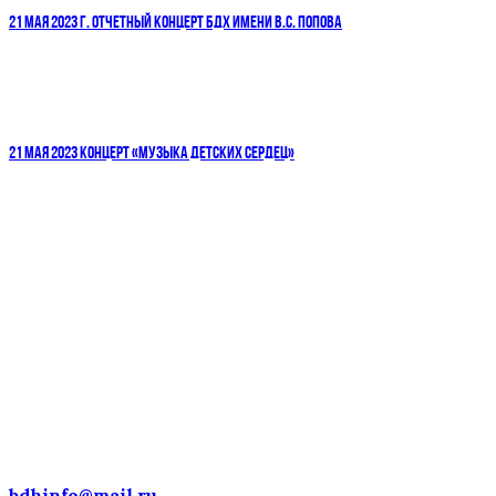
21 МАЯ 2023 Г. ОТЧЕТНЫЙ КОНЦЕРТ БДХ ИМЕНИ В.С. ПОПОВА
21 МАЯ 2023 КОНЦЕРТ «МУЗЫКА ДЕТСКИХ СЕРДЕЦ»
ДЕТСКИЕ ГОЛОСА — НАЦИОНАЛЬНОЕ
ДОСТОЯНИЕ РОССИИ!
bdhinfo@mail.ru