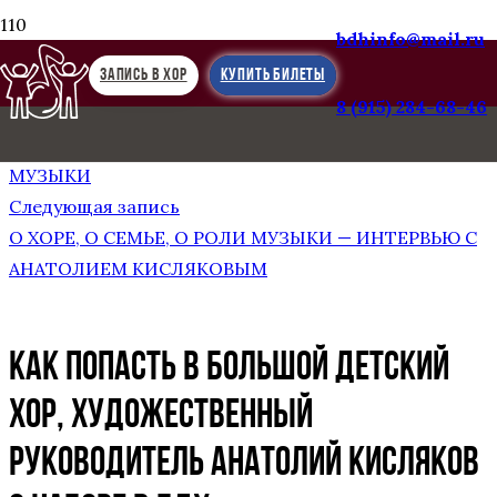
bdhinfo@mail.ru
ЗАПИСЬ В ХОР
КУПИТЬ БИЛЕТЫ
8 (915) 284-68-46
Предыдущая запись
ПОСВЯЩЕНИЕ АЛЕКСАНДРЕ ПАХМУТОВОЙ, ДОМ
МУЗЫКИ
Следующая запись
О ХОРЕ, О СЕМЬЕ, О РОЛИ МУЗЫКИ — ИНТЕРВЬЮ С
АНАТОЛИЕМ КИСЛЯКОВЫМ
Как попасть в Большой детский
хор, художественный
руководитель Анатолий Кисляков