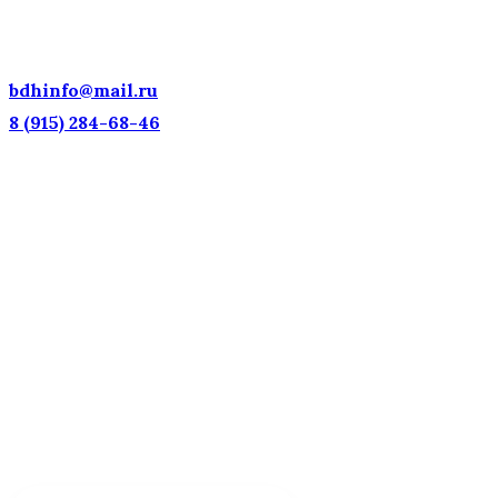
НАЦИОНАЛЬНОЕ
ДОСТОЯНИЕ РОССИИ!
bdhinfo@mail.ru
8 (915) 284-68-46
Наш адрес: г. Москва, ул. Петровка, 23/10 с21
Информационная поддержка
Интересующие вас вопросы можно отправлять на
почту:
bdhinfo@mail.ru