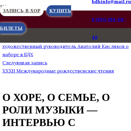
bdhinfo@mail.ru
ЗАПИСЬ В ХОР
КУПИТЬ
8 (915) 284-68-
БИЛЕТЫ
Предыдущая запись
46
Как попасть в Большой детский хор,
художественный руководитель Анатолий Кисляков о
наборе в БДХ
Следующая запись
XXXII Международные рождественские чтения
О ХОРЕ, О СЕМЬЕ, О
РОЛИ МУЗЫКИ —
ИНТЕРВЬЮ С